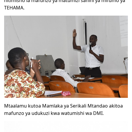
hitimisho la mafunzo ya matumizi sahihi ya mifumo ya
TEHAMA.
Mtaalamu kutoa Mamlaka ya Serikali Mtandao akitoa
mafunzo ya udukuzi kwa watumishi wa DMI.