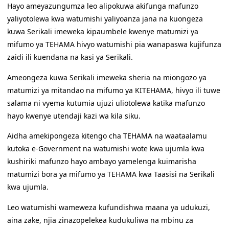
Hayo ameyazungumza leo alipokuwa akifunga mafunzo
yaliyotolewa kwa watumishi yaliyoanza jana na kuongeza
kuwa Serikali imeweka kipaumbele kwenye matumizi ya
mifumo ya TEHAMA hivyo watumishi pia wanapaswa kujifunza
zaidi ili kuendana na kasi ya Serikali.
Ameongeza kuwa Serikali imeweka sheria na miongozo ya
matumizi ya mitandao na mifumo ya KITEHAMA, hivyo ili tuwe
salama ni vyema kutumia ujuzi uliotolewa katika mafunzo
hayo kwenye utendaji kazi wa kila siku.
Aidha amekipongeza kitengo cha TEHAMA na waataalamu
kutoka e-Government na watumishi wote kwa ujumla kwa
kushiriki mafunzo hayo ambayo yamelenga kuimarisha
matumizi bora ya mifumo ya TEHAMA kwa Taasisi na Serikali
kwa ujumla.
Leo watumishi wameweza kufundishwa maana ya udukuzi,
aina zake, njia zinazopelekea kudukuliwa na mbinu za